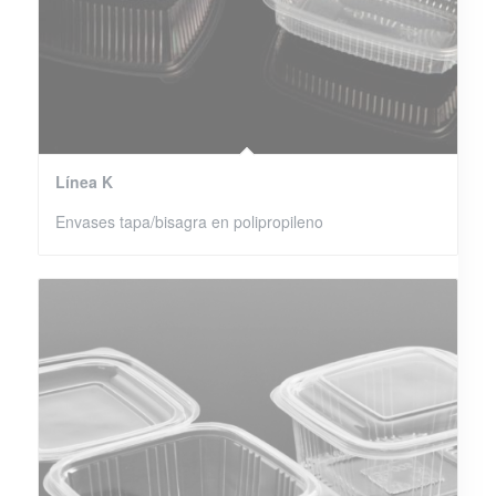
Línea K
Envases tapa/bisagra en polipropileno