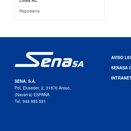
Línea RC
Repostería
AVISO L
SENASA 
INTRANE
SENA, S.A.
Pol. Eluseder, 2, 31876 Areso,
(Navarra) ESPAÑA
Tel. 948 985 591