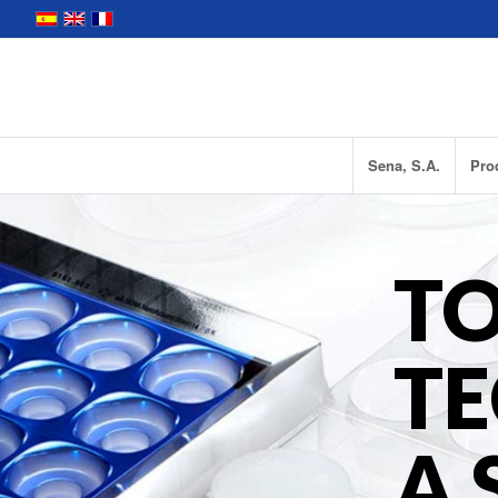
Sena, S.A.
Pro
T
T
A 