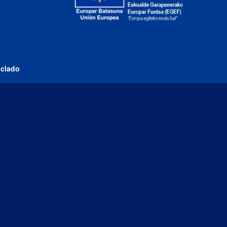
iclado
Esta empresa ha recibido una ayuda cofinanciada al
50% por el Fondo Europeo de Desarrollo Regional a
través del Programa Operativo FEDER 2014-2020 de
Navarra.
El proyecto de inversión
“AMPLIACION DE
CATÁLOGO DE PRODUCTO”
ha sido cofinanciado
mediante una subvención del Gobierno de Navarra al
amparo de la convocatoria de 2022 de Ayudas a la
inversión en pymes industriales.