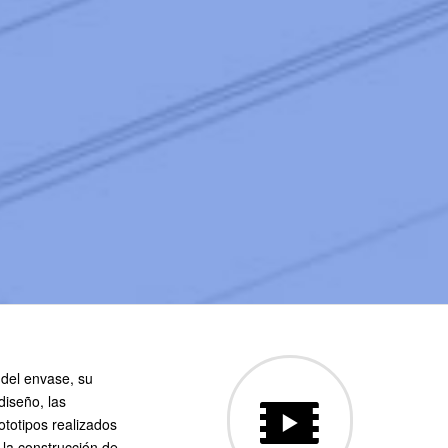
 del envase, su
diseño, las
totipos realizados
 la construcción de