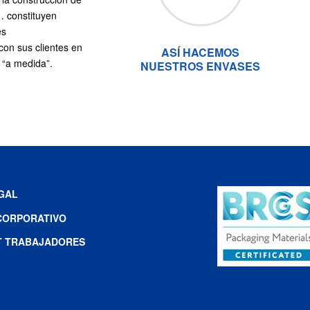
… constituyen
es
con sus clientes en
ASÍ HACEMOS
 “a medida”.
NUESTROS ENVASES
EGAL
CORPORATIVO
T TRABAJADORES