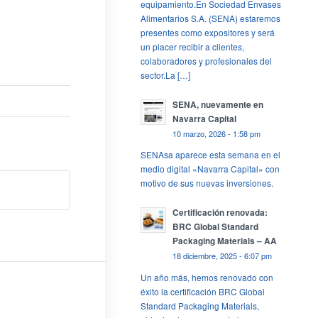
equipamiento.En Sociedad Envases
Alimentarios S.A. (SENA) estaremos
presentes como expositores y será
un placer recibir a clientes,
colaboradores y profesionales del
sector.La […]
SENA, nuevamente en
Navarra Capital
10 marzo, 2026 - 1:58 pm
SENAsa aparece esta semana en el
medio digital «Navarra Capital» con
motivo de sus nuevas inversiones.
Certificación renovada:
BRC Global Standard
Packaging Materials – AA
18 diciembre, 2025 - 6:07 pm
Un año más, hemos renovado con
éxito la certificación BRC Global
Standard Packaging Materials,