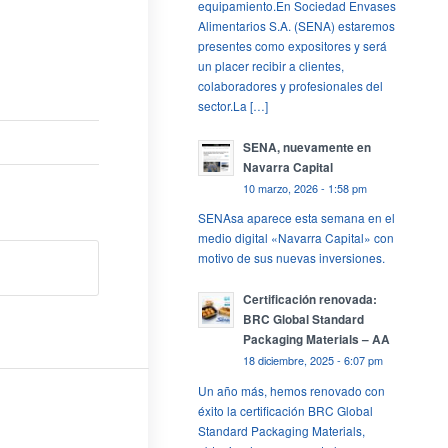
equipamiento.En Sociedad Envases
Alimentarios S.A. (SENA) estaremos
presentes como expositores y será
un placer recibir a clientes,
colaboradores y profesionales del
sector.La […]
SENA, nuevamente en
Navarra Capital
10 marzo, 2026 - 1:58 pm
SENAsa aparece esta semana en el
medio digital «Navarra Capital» con
motivo de sus nuevas inversiones.
Certificación renovada:
BRC Global Standard
Packaging Materials – AA
18 diciembre, 2025 - 6:07 pm
Un año más, hemos renovado con
éxito la certificación BRC Global
Standard Packaging Materials,