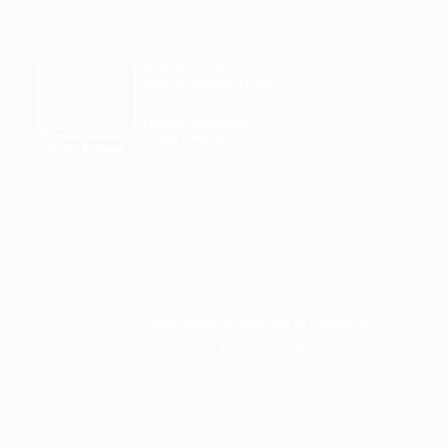
Esta empresa ha recibido una ayuda cofinanciada al 50% por el Fondo Europeo
de Desarrollo Regional a través del Programa Operativo FEDER 2014-2020 de
Navarra.
El proyecto de inversión
“AMPLIACION DE CATÁLOGO DE PRODUCTO”
ha sido
cofinanciado mediante una subvención del Gobierno de Navarra al amparo de la
convocatoria de 2022 de Ayudas a la inversión en pymes industriales.