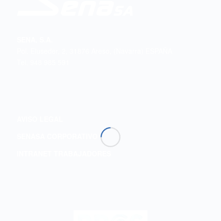
SENA, S.A.
Pol. Eluseder, 2, 31876 Areso, (Navarra) ESPAÑA
Tel. 948 985 591
AVISO LEGAL
SENASA CORPORATIVO
INTRANET TRABAJADORES