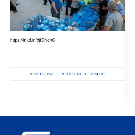
https://lnkd.in/djfDNenC
/
9 ENERO, 2023
POR
VICENTE HERRADOR