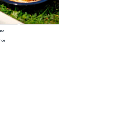
ine
ice