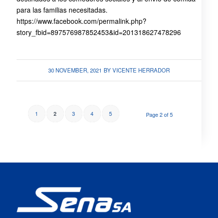
para las familias necesitadas.
https://www.facebook.com/permalink.php?
story_fbid=897576987852453&id=201318627478296
30 NOVEMBER, 2021
BY
VICENTE HERRADOR
1
3
4
5
2
Page 2 of 5